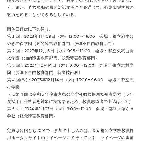
願受験が可能になったことで、特別支援学校の現場を間近で見るこ
と、また、直接現職教員と対話することを通じて、特別支援学校の
魅力を知ることができるとしている。
開催日程は以下の通り。
第１回：2023年11月29日（木）13:00〜16:00 会場：都立府中け
やきの森学園（知的障害教育部門、肢体不自由教育部門）
第２回：2023年12月6日（水）9:15〜12:00 会場：都立久我山青
光学園（知的障害教育部門、視覚障害教育部門）
第３回：2023年12月14日（木）9:00〜12:00 会場：都立志村学
園（肢体不自由教育部門、就業技術科）
第４回(※)：2023年12月14日（木）13:00〜16:00 会場：都立志
村学園
（※第４回は令和５年度東京都公立学校教員採用候補者選考（６年
度採用）合格者を対象に実施するため、教員志望者の申込は不可）
第５回：2024年1月23日（火）9:00〜12:00 会場：都立大塚ろう
学校（聴覚障害教育部門）
定員は各回とも20名で、参加の申し込みは、東京都公立学校教員採
用ポータルサイトのマイページにて行っている（マイページの事前