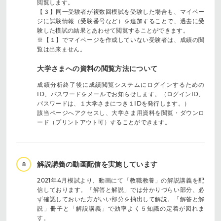
閲覧します。
【３】同一受験者が複数回模試を受験した場合も、マイペー
ジに試験情報（受験番号など）を追加することで、過去に受
験した模試の結果とあわせて閲覧することができます。
※【１】でマイページを作成していない受験者は、成績の閲
覧は出来ません。
大学さまへの資料の閲覧方法について
成績分析終了後に成績閲覧システムにログインするための
ID、パスワードをメールでお知らせします。（ログインID、
パスワードは、１大学さまにつき１IDを発行します。）
該当ページへアクセスし、大学さま用資料を閲覧・ダウンロ
ード（プリントアウト可）することができます。
解説講義の動画配信を実施しています
8
2021年4月模試より、動画にて「教職教養」の解説講義を配
信しております。「解答と解説」では分かりづらい部分、必
ず確認しておいた方がいい部分を抽出して解説。「解答と解
説」冊子と「解説講義」で効率よく５知識の定着が図れま
す。