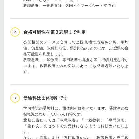
教職教養、一般教養は、各回ともマークシート式です。
合格可能性を第３志望まで判定
2
公開模試のデータと合算して全国規模で成績を分析。平均
値、偏差値、教科別順位、県別順位などのほか、志望県の合
格可能性を判定します。
教職教養、一般教養、専門教養の得点を基に成績判定を行な
います。教職教養のみの受験であっても成績処理いたしま
す。
受験料は団体割引です
3
学内模試の受験料は、団体割引価格となります。受験生の負
担軽減になり、たいへんお得です。
受験に当たっては「教職教養」「一般教養」「専門教養」
「論作文」のセットでお受けになるようにお勧めいたしま
す。
なお、ご希望により「専門教養のみ」「教職教養と専門教