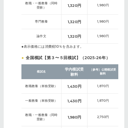
教職・一般教養（同時
1,320円
1,980円
受験）
専門教養
1,320円
1,980円
論作文
1,320円
1,980円
◆表示価格には消費税10％を含みます。
●
全国模試【第３〜５回模試】（2025-26年）
学内模試受
［参考］公開模試受
模試名
験料
験料
教職教養（単独受験）
1,430円
1,870円
一般教養（単独受験）
1,430円
1,870円
教職・一般教養（同時
1,980円
2,750円
受験）