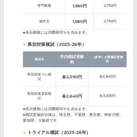
専門教養
1,980円
2,750円
論作文
1,980円
2,750円
◆表示価格には消費税10％を含みます。
●
県別対策模試（2025-26年）
学内模試受験
［参考］公開模試受験
模試名
料
料
県別対策プレ模
各2,090円
各2,640円
試
県別対策直前模
各2,640円
各3,300円
試
◆表示価格には消費税10％を含みます。
◆模試実施自治体は、埼玉県、千葉県、東京都、神奈川県、
愛知県、大阪府です。
●
トライアル模試（2025-26年）