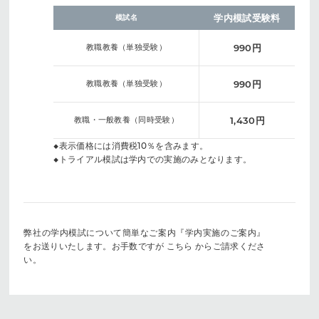
学内模試受験料
模試名
教職教養（単独受験）
990円
教職教養（単独受験）
990円
教職・一般教養（同時受験）
1,430円
◆表示価格には消費税10％を含みます。
◆トライアル模試は学内での実施のみとなります。
弊社の学内模試について簡単なご案内『学内実施のご案内』
をお送りいたします。お手数ですが
こちら
からご請求くださ
い。