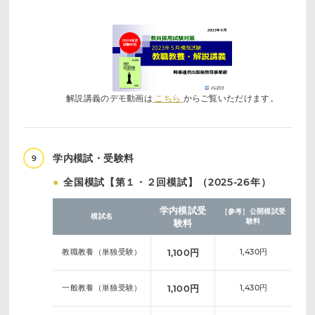
解説講義のデモ動画は
こちら
からご覧いただけます。
学内模試・受験料
9
●
全国模試【第１・２回模試】（2025-26年）
学内模試受
［参考］公開模試受
模試名
験料
験料
教職教養（単独受験）
1,100円
1,430円
一般教養（単独受験）
1,100円
1,430円