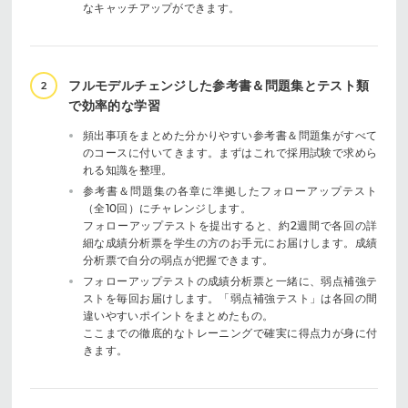
なキャッチアップができます。
フルモデルチェンジした参考書＆問題集とテスト類
2
で効率的な学習
頻出事項をまとめた分かりやすい参考書＆問題集がすべて
のコースに付いてきます。まずはこれで採用試験で求めら
れる知識を整理。
参考書＆問題集の各章に準拠したフォローアップテスト
（全10回）にチャレンジします。
フォローアップテストを提出すると、約2週間で各回の詳
細な成績分析票を学生の方のお手元にお届けします。成績
分析票で自分の弱点が把握できます。
フォローアップテストの成績分析票と一緒に、弱点補強テ
ストを毎回お届けします。「弱点補強テスト」は各回の間
違いやすいポイントをまとめたもの。
ここまでの徹底的なトレーニングで確実に得点力が身に付
きます。