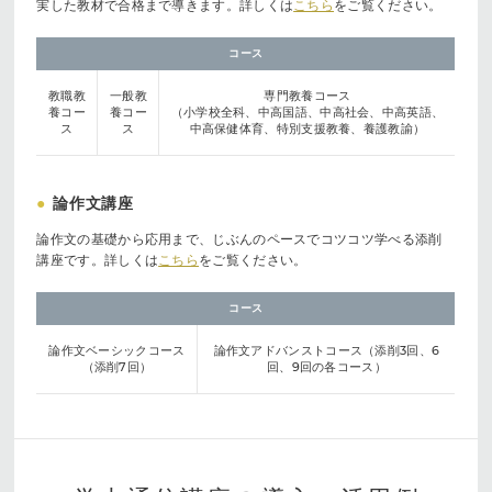
実した教材で合格まで導きます。詳しくは
こちら
をご覧ください。
コース
教職教
一般教
専門教養コース
養コー
養コー
（小学校全科、中高国語、中高社会、中高英語、
ス
ス
中高保健体育、特別支援教養、養護教諭）
●
論作文講座
論作文の基礎から応用まで、じぶんのペースでコツコツ学べる添削
講座です。詳しくは
こちら
をご覧ください。
コース
論作文ベーシックコース
論作文アドバンストコース（添削3回、6
（添削7回）
回、9回の各コース）