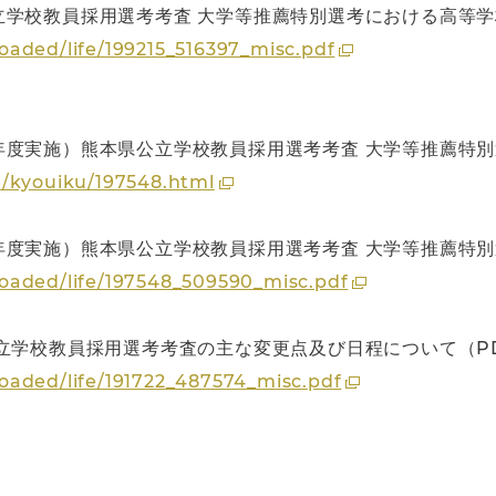
立学校教員採用選考考査 大学等推薦特別選考における高等
aded/life/199215_516397_misc.pdf
年度実施）熊本県公立学校教員採用選考考査 大学等推薦特
e/kyouiku/197548.html
度実施）熊本県公立学校教員採用選考考査 大学等推薦特別
oaded/life/197548_509590_misc.pdf
立学校教員採用選考考査の主な変更点及び日程について（P
oaded/life/191722_487574_misc.pdf