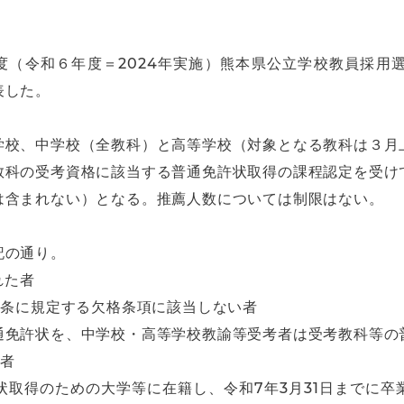
年度（令和６年度＝2024年実施）熊本県公立学校教員採用
表した。
学校、中学校（全教科）と高等学校（対象となる教科は３月
教科の受考資格に該当する普通免許状取得の課程認定を受け
は含まれない）となる。推薦人数については制限はない。
記の通り。
れた者
9条に規定する欠格条項に該当しない者
通免許状を、中学校・高等学校教諭等受考者は受考教科等の
の者
状取得のための大学等に在籍し、令和7年3月31日までに卒