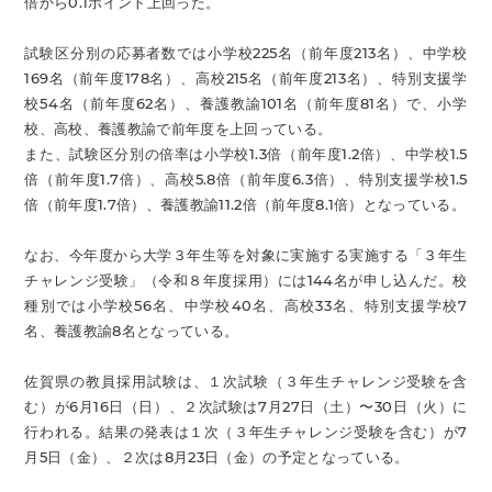
倍から0.1ポイント上回った。
試験区分別の応募者数では小学校225名（前年度213名）、中学校
169名（前年度178名）、高校215名（前年度213名）、特別支援学
校54名（前年度62名）、養護教諭101名（前年度81名）で、小学
校、高校、養護教諭で前年度を上回っている。
また、試験区分別の倍率は小学校1.3倍（前年度1.2倍）、中学校1.5
倍（前年度1.7倍）、高校5.8倍（前年度6.3倍）、特別支援学校1.5
倍（前年度1.7倍）、養護教諭11.2倍（前年度8.1倍）となっている。
なお、今年度から大学３年生等を対象に実施する実施する「３年生
チャレンジ受験」（令和８年度採用）には144名が申し込んだ。校
種別では小学校56名、中学校40名、高校33名、特別支援学校7
名、養護教諭8名となっている。
佐賀県の教員採用試験は、１次試験（３年生チャレンジ受験を含
む）が6月16日（日）、２次試験は7月27日（土）〜30日（火）に
行われる。結果の発表は１次（３年生チャレンジ受験を含む）が7
月5日（金）、２次は8月23日（金）の予定となっている。