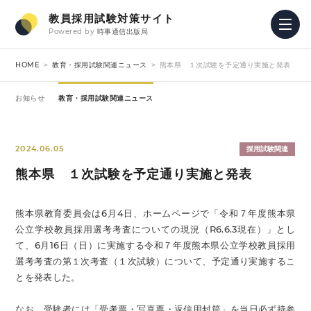
教員採用試験対策サイト
Powered by
時事通信出版局
HOME
教育・採用試験関連ニュース
熊本県 １次試験を予定通り実施と発表
お知らせ
教育・採用試験関連ニュース
2024.06.05
採用試験関連
熊本県 １次試験を予定通り実施と発表
熊本県教育委員会は6月4日、ホームページで「令和７年度熊本県
公立学校教員採用選考考査についての現況（R6.6.3現在）」とし
て、6月16日（日）に実施する令和７年度熊本県公立学校教員採用
選考考査の第１次考査（１次試験）について、予定通り実施するこ
とを発表した。
なお、受験者には「受考票・写真票・返信用封筒」を当日必ず持参