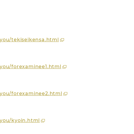
iyou/tekiseikensa.html
iyou/forexaminee1.html
aiyou/forexaminee2.html
iyou/kyoin.html