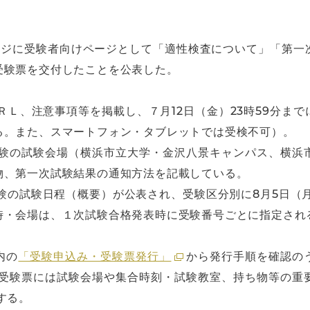
ページに受験者向けページとして「適性検査について」「第一
受験票を交付したことを公表した。
ＲＬ、注意事項等を掲載し、７月12日（金）23時59分ま
る。また、スマートフォン・タブレットでは受検不可）。
験の試験会場（横浜市立大学・金沢八景キャンパス、横浜
物、第一次試験結果の通知方法を記載している。
験の試験日程（概要）が公表され、受験区分別に8月5日（
時・会場は、１次試験合格発表時に受験番号ごとに指定され
内の
「受験申込み・受験票発行」
から発行手順を確認の
受験票には試験会場や集合時刻・試験教室、持ち物等の重
する。