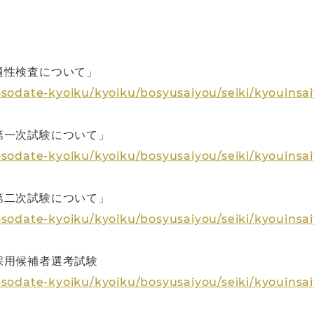
適性検査について」
osodate-kyoiku/kyoiku/bosyusaiyou/seiki/kyouinsa
第一次試験について」
osodate-kyoiku/kyoiku/bosyusaiyou/seiki/kyouinsa
第二次試験について」
osodate-kyoiku/kyoiku/bosyusaiyou/seiki/kyouins
採用候補者選考試験
osodate-kyoiku/kyoiku/bosyusaiyou/seiki/kyouinsa