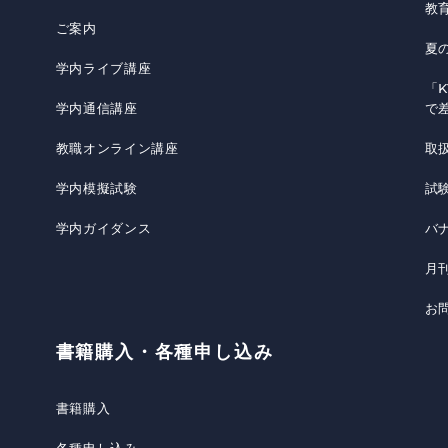
教
ご案内
夏
学内ライブ講座
「K
学内通信講座
で
教職オンライン講座
取
学内模擬試験
試
学内ガイダンス
バ
月
お
書籍購入・各種申し込み
書籍購入