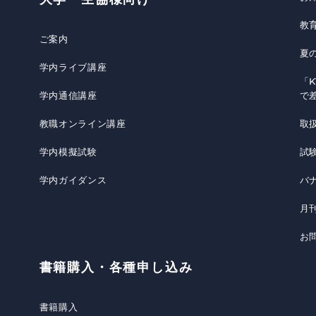
教
ご案内
夏
学内ライブ講座
「K
学内通信講座
で
教職オンライン講座
取
学内模擬試験
試
学内ガイダンス
バ
月
お
書籍購入・各種申し込み
書籍購入