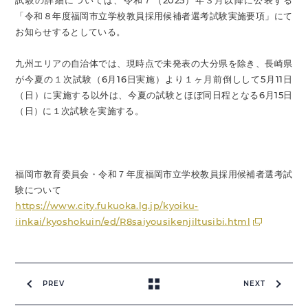
試験の詳細については、令和７（2025）年３月以降に公表する
「令和８年度福岡市立学校教員採用候補者選考試験実施要項」にて
お知らせするとしている。
九州エリアの自治体では、現時点で未発表の大分県を除き、長崎県
が今夏の１次試験（6月16日実施）より１ヶ月前倒しして5月11日
（日）に実施する以外は、今夏の試験とほぼ同日程となる6月15日
（日）に１次試験を実施する。
福岡市教育委員会・令和７年度福岡市立学校教員採用候補者選考試
験について
https://www.city.fukuoka.lg.jp/kyoiku-
iinkai/kyoshokuin/ed/R8saiyousikenjiltusibi.html
PREV
NEXT