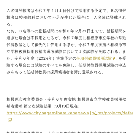
Ａ名簿登載者は令和７年４月１日付けで採用する予定で、Ｂ名簿登
載者は校種教科において不足が生じた場合に、Ａ名簿に登載され
る。
なお、Ｂ名簿への登載期間は令和６年12月27日までで、登載期間を
過ぎた場合は不採用となるが、令和７年度に相模原市立学校の常勤
代替教諭として優先的に任用するほか、令和７年度実施の相模原市
立学校教員採用候補者選考試験において１次試験が免除される。ま
た、令和６年度（2024年）実施予定の
任期付教員採用試験
を受
験する場合には試験のすべてを免除し、任期付教員採用試験の申込
みをもって任期付教員の採用候補者名簿に登載される。
相模原市教育委員会・令和６年度実施 相模原市立学校教員採用候
補者選考 第２次試験結果（9月19日現在）
https://www.city.sagamihara.kanagawa.jp/_res/projects/defa