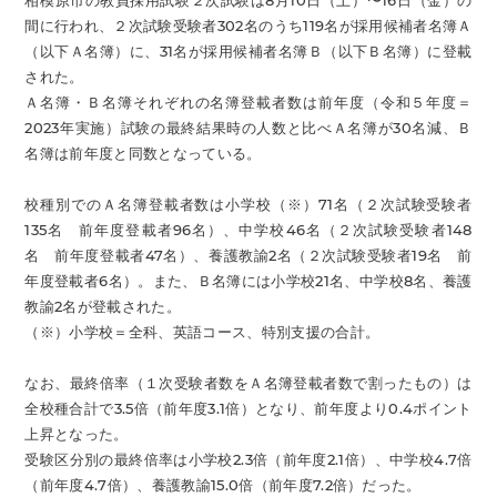
相模原市の教員採用試験２次試験は8月10日（土）〜16日（金）の
間に行われ、２次試験受験者302名のうち119名が採用候補者名簿Ａ
（以下Ａ名簿）に、31名が採用候補者名簿Ｂ（以下Ｂ名簿）に登載
された。
Ａ名簿・Ｂ名簿それぞれの名簿登載者数は前年度（令和５年度＝
2023年実施）試験の最終結果時の人数と比べＡ名簿が30名減、Ｂ
名簿は前年度と同数となっている。
校種別でのＡ名簿登載者数は小学校（※）71名（２次試験受験者
135名 前年度登載者96名）、中学校46名（２次試験受験者148
名 前年度登載者47名）、養護教諭2名（２次試験受験者19名 前
年度登載者6名）。また、Ｂ名簿には小学校21名、中学校8名、養護
教諭2名が登載された。
（※）小学校＝全科、英語コース、特別支援の合計。
なお、最終倍率（１次受験者数をＡ名簿登載者数で割ったもの）は
全校種合計で3.5倍（前年度3.1倍）となり、前年度より0.4ポイント
上昇となった。
受験区分別の最終倍率は小学校2.3倍（前年度2.1倍）、中学校4.7倍
（前年度4.7倍）、養護教諭15.0倍（前年度7.2倍）だった。