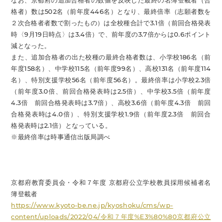
なお、京都府の追加合格者の数値を反映した最終の名簿登載者（合
格者）数は502名（前年度446名）となり、最終倍率（志願者数を
２次合格者者数で割ったもの）は全校種合計で3.1倍（前回合格発表
時〈9月19日時点〉は3.4倍）で、前年度の3.7倍からは0.6ポイント
減となった。
また、追加合格者の出た校種の最終合格者数は、小学校186名（前
年度158名）、中学校115名（前年度99名）、高校131名（前年度114
名）、特別支援学校56名（前年度56名）。最終倍率は小学校2.3倍
（前年度3.0倍、前回合格発表時は2.5倍）、中学校3.5倍（前年度
4.3倍 前回合格発表時は3.7倍）、高校3.6倍（前年度4.3倍 前回
合格発表時は4.0倍）、特別支援学校1.9倍（前年度2.3倍 前回合
格発表時は2.1倍）となっている。
※最終倍率は時事通信出版局調べ
京都府教育委員会・令和７年度 京都府公立学校教員採用候補者名
簿登載者
https://www.kyoto-be.ne.jp/kyoshoku/cms/wp-
content/uploads/2022/04/令和７年度%E3%80%80京都府公立