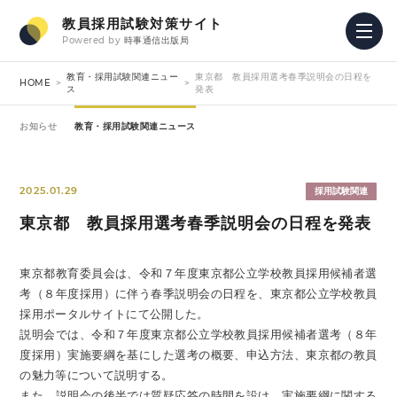
教員採用試験対策サイト
Powered by
時事通信出版局
教育・採用試験関連ニュー
東京都 教員採用選考春季説明会の日程を
HOME
ス
発表
お知らせ
教育・採用試験関連ニュース
2025.01.29
採用試験関連
東京都 教員採用選考春季説明会の日程を発表
東京都教育委員会は、令和７年度東京都公立学校教員採用候補者選
考（８年度採用）に伴う春季説明会の日程を、東京都公立学校教員
採用ポータルサイトにて公開した。
説明会では、令和７年度東京都公立学校教員採用候補者選考（８年
度採用）実施要綱を基にした選考の概要、申込方法、東京都の教員
の魅力等について説明する。
また、説明会の後半では質疑応答の時間を設け、実施要綱に関する