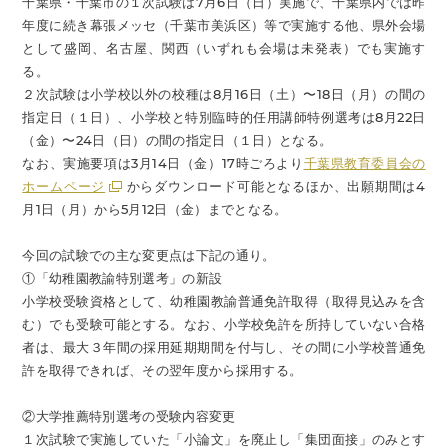
千葉県・千葉市の１次試験は7月6日（日）実施で、千葉県内では昨
年度に続き幕張メッセ（千葉市美浜区）等で実施する他、県外会場
として盛岡、名古屋、関西（いずれも会場は未発表）でも実施す
る。
２次試験は小学校以外の校種は8月16日（土）〜18日（月）の間の
指定日（１日）、小学校と特別臨時的任用講師特例選考は8月22日
（金）〜24日（日）の間の指定日（１日）となる。
なお、実施要項は3月14日（金）17時ごろより
千葉県教育委員会の
ホームページ
からダウンロード可能となるほか、出願期間は4
月1日（月）から5月12日（金）までとなる。
今回の試験での主な変更点は下記の通り。
①「幼稚園教諭特別選考」の新設
小学校受験資格として、幼稚園教諭普通免許取得（取得見込みを含
む）でも受験可能とする。なお、小学校免許を所持していない合格
者は、最大３年間の採用延期期間を付与し、その間に小学校普通免
許を取得できれば、その翌年度から採用する。
②大学推薦特別選考の受験内容変更
１次試験で実施していた「小論文」を廃止し「集団面接」のみとす