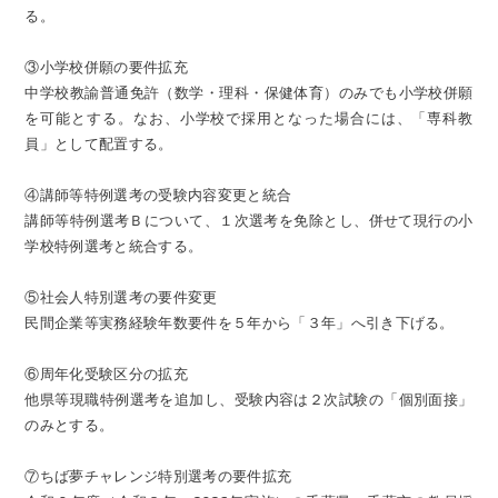
る。
③小学校併願の要件拡充
中学校教諭普通免許（数学・理科・保健体育）のみでも小学校併願
を可能とする。なお、小学校で採用となった場合には、「専科教
員」として配置する。
④講師等特例選考の受験内容変更と統合
講師等特例選考Ｂについて、１次選考を免除とし、併せて現行の小
学校特例選考と統合する。
⑤社会人特別選考の要件変更
民間企業等実務経験年数要件を５年から「３年」へ引き下げる。
⑥周年化受験区分の拡充
他県等現職特例選考を追加し、受験内容は２次試験の「個別面接」
のみとする。
⑦ちば夢チャレンジ特別選考の要件拡充