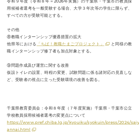
令和９年度（令和８年＝2026年実施）の千葉県・千葉市の教員採
用候補者選考を一般受験する場合、大学３年次等の学生に限らず、
すべての方が受験可能とする。
その他
⑧教職インターンシップ優遇措置の拡大
他県等における
「ちば！教職たまごプロジェクト」
と同様の教
職インターンシップ修了者も加点対象とする。
⑨問題作成及び運営に関する改善
仮設トイレの設置、時程の変更、試験問題に係る諸対応の見直しな
ど、受験者の視点に立った受験環境の改善を図る。
千葉県教育委員会：令和８年度（７年度実施）千葉県・千葉市公立
学校教員採用候補者選考の変更点について
https://www.pref.chiba.lg.jp/kyouiku/syokuin/press/2024/sa
annai.html