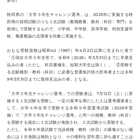
参照）
秋田県の「大学３年生チャレンジ選考」は、2025年に実施する秋
田県の採用試験のうち１次試験（教職教養、教科〈科目〉専門）を
前倒しで受験するもので、小学校、中学校、高等学校、特別支援学
校、養護教諭の志望者を対象に実施する。
おもな受験資格は昭和42（1967）年4月2日以降に生まれた者で
「①現在大学３年生等で、令和9（2026）年3月31日までに卒業見
込みの者（ただし、科目履修生、短期大学生は除く）」「②受験す
る志願種別・教科（科目）に必要な普通免許状の所有者または令和
9年3月31日までに取得見込みの者」となる。
「大学３年生チャレンジ選考」での受験者は、7月12日（土）に実
施する１次試験を受験し、一定の基準を満たした人は選考通過者と
して、大学４年生等で受験する令和９年度選考試験（2026年実
施）で「大学３年生チャレンジ選考」と同一の校種、教科（科目）
を受験する場合に１次試験が免除され、２次試験から受験する。
ただし、令和９年度試験で当該校種・教科（科目）の募集がない場
合には１次免除は無効となり、その権利を翌年度に持ち越すことは