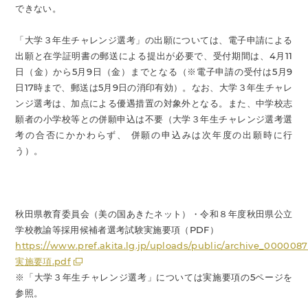
できない。
「大学３年生チャレンジ選考」の出願については、電子申請による
出願と在学証明書の郵送による提出が必要で、受付期間は、4月11
日（金）から5月9日（金）までとなる（※電子申請の受付は5月9
日17時まで、郵送は5月9日の消印有効）。なお、大学３年生チャレ
ンジ選考は、加点による優遇措置の対象外となる。また、中学校志
願者の小学校等との併願申込は不要（大学３年生チャレンジ選考選
考の合否にかかわらず、 併願の申込みは次年度の出願時に行
う）。
秋田県教育委員会（美の国あきたネット）・令和８年度秋田県公立
学校教諭等採用候補者選考試験実施要項（PDF）
https://www.pref.akita.lg.jp/uploads/public/archive_000008
実施要項.pdf
※「大学３年生チャレンジ選考」については実施要項の5ページを
参照。