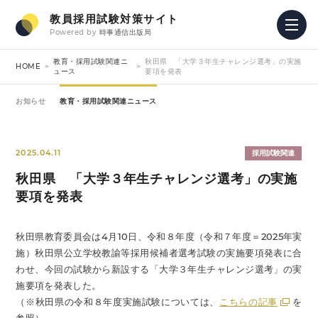
教員採用試験対策サイト
Powered by
時事通信出版局
教育・採用試験関連ニ
秋田県 「大学３年生チャレンジ選考」の実施
HOME
ュース
要項を発表
お知らせ
教育・採用試験関連ニュース
2025.04.11
採用試験関連
秋田県 「大学３年生チャレンジ選考」の実施
要項を発表
秋田県教育委員会は4月10日、令和８年度（令和７年度＝2025年実
施）秋田県公立学校教諭等採用候補者選考試験の実施要項発表に合
わせ、今回の試験から新設する「大学３年生チャレンジ選考」の実
施要項を発表した。
（※秋田県の令和８年度実施試験については、
こちらの記事
を