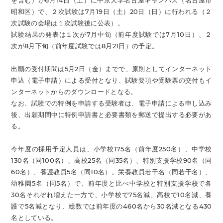
を含む）が6月14日（土）に中京大学名古屋キャンパス（名古屋市
昭和区）で、２次試験は7月19日（土）20日（日）に行われる（２
次試験の会場は１次試験後に公表）。
試験結果の発表は１次が7月中旬（前年度試験では7月10日）、２
次が8月下旬（前年度試験では8月21日）の予定。
出願の受付期間は5月2日（金）までで、原則としてインターネット
申込（電子申請）による受付となり、試験要項や受験票の交付もイ
ンターネットからのダウンロードとなる。
なお、試験での特例を申請する受験者は、電子申請による申し込み
後、出願期間中に特例申請書と必要書類を郵送で提出する必要があ
る。
今年度の採用予定人員は、小学校175名（前年度250名）、中学校
130名（同100名）、高校25名（同35名）、特別支援学校90名（同
60名）、養護教員5名（同10名）。栄養教員若干名（同若干名）、
幼稚園5名（同5名）で、前年度と比べ中学校と特別支援学校で各
30名それぞれ増えた一方で、小学校で75名減、高校で10名減、養
護で5名減となり、総数では前年度の460名から30名減となる430
名としている。