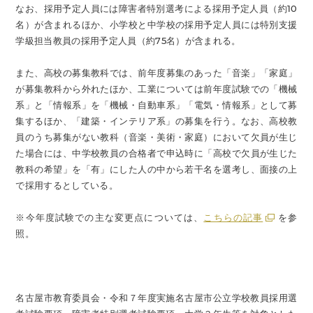
なお、採用予定人員には障害者特別選考による採用予定人員（約10
名）が含まれるほか、小学校と中学校の採用予定人員には特別支援
学級担当教員の採用予定人員（約75名）が含まれる。
また、高校の募集教科では、前年度募集のあった「音楽」「家庭」
が募集教科から外れたほか、工業については前年度試験での「機械
系」と「情報系」を「機械・自動車系」「電気・情報系」として募
集するほか、「建築・インテリア系」の募集を行う。なお、高校教
員のうち募集がない教科（音楽・美術・家庭）において欠員が生じ
た場合には、中学校教員の合格者で申込時に「高校で欠員が生じた
教科の希望」を「有」にした人の中から若干名を選考し、面接の上
で採用するとしている。
※今年度試験での主な変更点については、
こちらの記事
を参
照。
名古屋市教育委員会・令和７年度実施名古屋市公立学校教員採用選