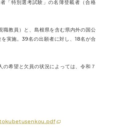
補者「特別選考試験」の名簿登載者（合格
現職教員）と、島根県を含む県内外の国公
を実施。39名の出願者に対し、18名が合
人の希望と欠員の状況によっては、令和７
）
R8tokubetusenkou.pdf