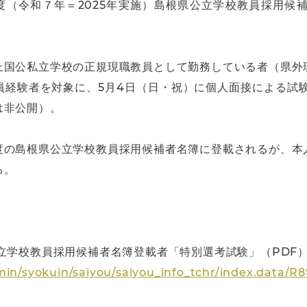
年度（令和７年＝2025年実施）島根県公立学校教員採用候
上国公私立学校の正規現職教員として勤務している者（県外
経験者を対象に、5月4日（日・祝）に個人面接による試験
は非公開）。
度の島根県公立学校教員採用候補者名簿に登載されるが、本
る。
立学校教員採用候補者名簿登載者「特別選考試験」（PDF
min/syokuin/saiyou/saiyou_info_tchr/index.data/