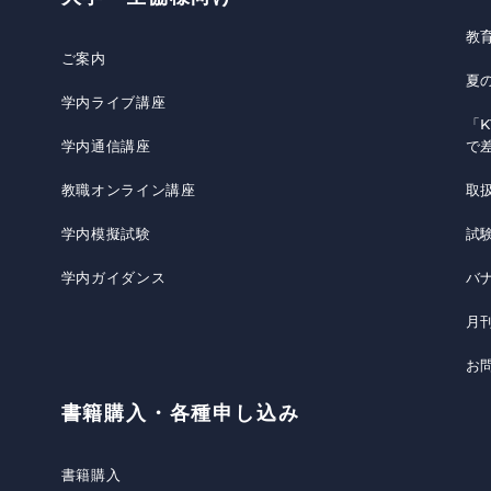
教
ご案内
夏
学内ライブ講座
「K
学内通信講座
で
教職オンライン講座
取
学内模擬試験
試
学内ガイダンス
バ
月
お
書籍購入・各種申し込み
書籍購入