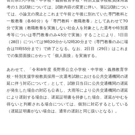
長野県の小学校・中学校・義務教育学校・特別支援学校教員採用選
考の１次試験については、試験内容の変更に伴い、筆記試験につい
ては、小論文の廃止とこれまで午前と午後に別れていた専門教科と
一般教養（各60分）を「専門教科・教職教養」としてあわせて70
分で実施（教職教養を実施しない社会人を対象とした選考や特別選
考等についは専門教養のみ45分で実施）することにより、1日目
（28日）については9時20分から12時20分まで（専門教養のみに場
合は11時55分まで）で終了となる。なお、2日目（29日）はこれま
での集団面接にかわって「個人面接」を実施する。
あわせて、「令和8年度 長野県公立小学校・中学校・義務教育学
校・特別支援学校教員採用一次選考試験における公共交通機関の遅
延に伴う対応について」として、試験日当日に公共交通機関の遅延
が発生した場合の対応も公表し、大雨等により公共交通機関の遅延
により遅刻する場合は、遅延証明書を持参した場合、遅延がやむを
得ないと判断される場合については、個別に対応するとしている
（遅延証明書がない場合は、通常の遅刻と同じ扱いとなる）。