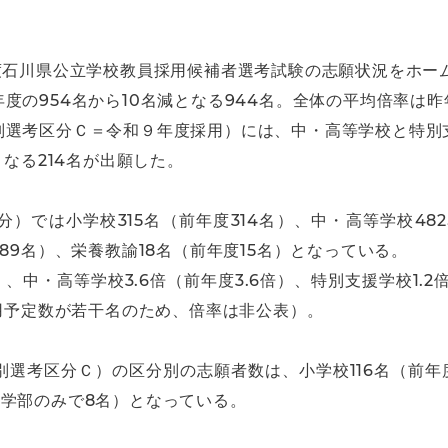
度石川県公立学校教員採用候補者選考試験の志願状況をホー
の954名から10名減となる944名。全体の平均倍率は昨
別選考区分Ｃ＝令和９年度採用）には、中・高等学校と特別
となる214名が出願した。
）では小学校315名（前年度314名）、中・高等学校482
89名）、栄養教諭18名（前年度15名）となっている。
）、中・高等学校3.6倍（前年度3.6倍）、特別支援学校1.2倍
採用予定数が若干名のため、倍率は非公表）。
選考区分Ｃ）の区分別の志願者数は、小学校116名（前年度
学部のみで8名）となっている。