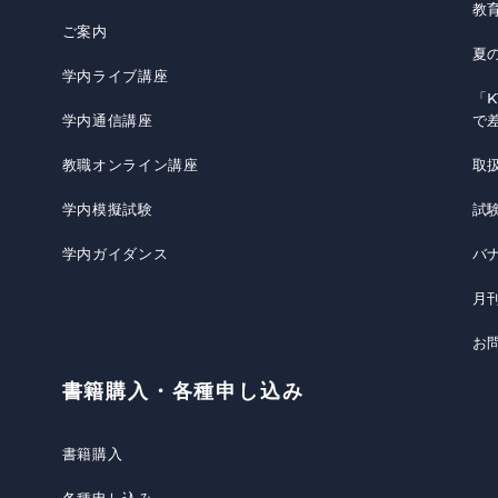
教
ご案内
夏
学内ライブ講座
「K
学内通信講座
で
教職オンライン講座
取
学内模擬試験
試
学内ガイダンス
バ
月
お
書籍購入・各種申し込み
書籍購入