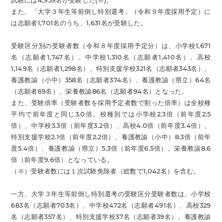
試験には4,959名が受験した(※)。
また、「大学３年生等前倒し特別選考」（令和９年度採用予定）に
は志願者1,701名のうち、1,631名が受験した。
受験区分別の受験者数（令和８年度採用予定分）は、小学校1,671
名（志願者1,747名）、中学校1,310名（志願者1,410名）、高校
1,149名（志願者1,298名）、特別支援学校321名（志願者343名）、
養護教諭（小中）358名（志願者374名）、養護教諭（県立）64名
（志願者69名）、栄養教諭86名（志願者94名）となった。
また、受験倍率（受験者数を採用予定者数で割った倍率）は全校種
平均で前年度と同じ3.0倍。校種別では小学校2.3倍（前年度2.5
倍）、中学校3.3倍（前年度3.2倍）、高校4.0倍（前年度3.4倍）、
特別支援学校2.1倍（前年度2.2倍）、養護教諭（小中）8.3倍（前年
度5.4倍）、養護教諭（県立）5.3倍（前年度6.5倍）、栄養教諭8.6
倍（前年度9.6倍）となっている。
（※）受験者数には１次試験免除者（総数で1,042名）を含む。
一方、大学３年生等前倒し特別選考の受験区分受験者数は、小学校
683名（志願者703名）、中学校472名（志願者491名）、高校329
名（志願者357名）、特別支援学校37名（志願者39名）、養護教諭