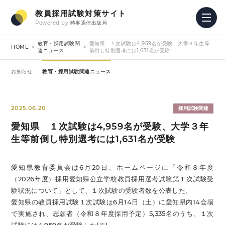
教員採用試験対策サイト
Powered by
時事通信出版局
教育・採用試験関
愛知県 １次試験は4,959名が受験、大学３年生等
HOME
連ニュース
前倒し特別選考には1,631名が受験
お知らせ
教育・採用試験関連ニュース
2025.06.20
採用試験関連
愛知県 １次試験は4,959名が受験、大学３年
生等前倒し特別選考には1,631名が受験
愛知県教育委員会は6月20日、ホームページに「令和８年度
（2026年度）採用愛知県公立学校教員採用選考試験第１次試験受
験状況について」として、１次試験の受験者数を公表した。
愛知県の教員採用試験１次試験は6月14日（土）に愛知県内14会場
で実施され、志願者（令和８年度採用予定）5,335名のうち、１次