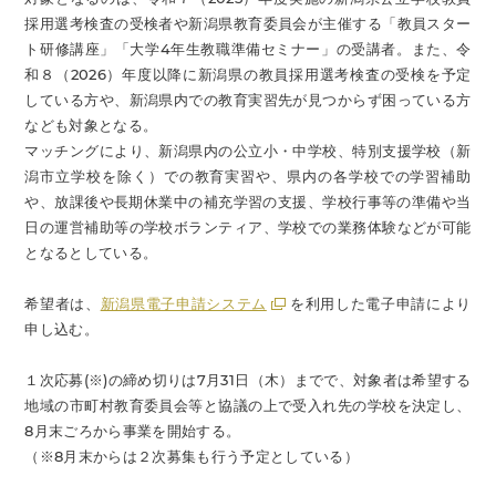
採用選考検査の受検者や新潟県教育委員会が主催する「教員スター
ト研修講座」「大学4年生教職準備セミナー」の受講者。また、令
和８（2026）年度以降に新潟県の教員採用選考検査の受検を予定
している方や、新潟県内での教育実習先が見つからず困っている方
なども対象となる。
マッチングにより、新潟県内の公立小・中学校、特別支援学校（新
潟市立学校を除く）での教育実習や、県内の各学校での学習補助
や、放課後や長期休業中の補充学習の支援、学校行事等の準備や当
日の運営補助等の学校ボランティア、学校での業務体験などが可能
となるとしている。
希望者は、
新潟県電子申請システム
を利用した電子申請により
申し込む。
１次応募(※)の締め切りは7月31日（木）までで、対象者は希望する
地域の市町村教育委員会等と協議の上で受入れ先の学校を決定し、
8月末ごろから事業を開始する。
（※8月末からは２次募集も行う予定としている）