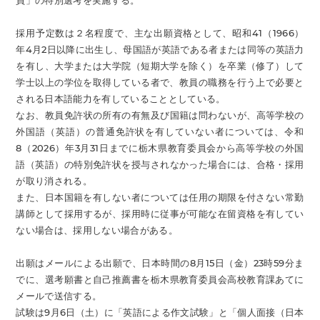
員」の特別選考を実施する。
採用予定数は２名程度で、主な出願資格として、昭和41（1966）
年4月2日以降に出生し、母国語が英語である者または同等の英語力
を有し、大学または大学院（短期大学を除く）を卒業（修了）して
学士以上の学位を取得している者で、教員の職務を行う上で必要と
される日本語能力を有していることとしている。
なお、教員免許状の所有の有無及び国籍は問わないが、高等学校の
外国語（英語）の普通免許状を有していない者については、令和
8（2026）年3月31日までに栃木県教育委員会から高等学校の外国
語（英語）の特別免許状を授与されなかった場合には、合格・採用
が取り消される。
また、日本国籍を有しない者については任用の期限を付さない常勤
講師として採用するが、採用時に従事が可能な在留資格を有してい
ない場合は、採用しない場合がある。
出願はメールによる出願で、日本時間の8月15日（金）23時59分ま
でに、選考願書と自己推薦書を栃木県教育委員会高校教育課あてに
メールで送信する。
試験は9月6日（土）に「英語による作文試験」と「個人面接（日本