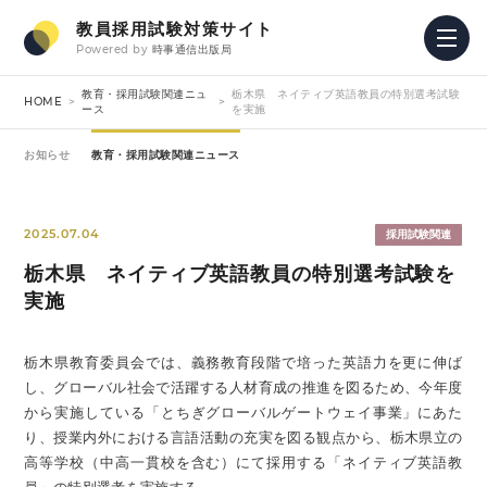
教員採用試験対策サイト
Powered by
時事通信出版局
教育・採用試験関連ニュ
栃木県 ネイティブ英語教員の特別選考試験
HOME
ース
を実施
お知らせ
教育・採用試験関連ニュース
2025.07.04
採用試験関連
栃木県 ネイティブ英語教員の特別選考試験を
実施
栃木県教育委員会では、義務教育段階で培った英語力を更に伸ば
し、グローバル社会で活躍する人材育成の推進を図るため、今年度
から実施している「とちぎグローバルゲートウェイ事業」にあた
り、授業内外における言語活動の充実を図る観点から、栃木県立の
高等学校（中高一貫校を含む）にて採用する「ネイティブ英語教