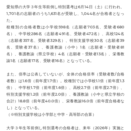
愛知県の大学３年生等前倒し特別選考は6月14日（土）に行われ、
1,701名の志願者のうち1,631名が受験し、1,044名が合格者となっ
た。
校種別の合格者数は小学校598名（志願者703名、受験者680
名）、中学校286名（志願者491名、受験者472名）、高校124名
（志願者357名、受験者329名）、特別支援学校30名（志願者39
名、受験者37名）、養護教諭（小中）1名（志願者・受験者81
名）、養護教諭（県立学校）4名（志願者・受験者13名）、栄養教
諭1名（志願者17名、受験者16名）となっている。
また、倍率は公表していないが、全体の合格倍率（受験者数/合格
者数）は1.6倍（前年度1.7倍）。校種別では小学校1.1倍（前年度1.3
倍）、中学校1.7倍（前年度1.6倍）、高校2.7倍（前年度2.7倍）、
特別支援学校1.2倍（前年度2.0倍）、養護教諭（小中と県立学校の
合計）18.8倍（前年度40.0倍）、栄養教諭16.0倍（前年度合格者な
し）となっている。
（※特別支援学校は小学部と中学・高等部の合算）
大学３年生等前倒し特別選考の合格者は、来年（2026年）実施と