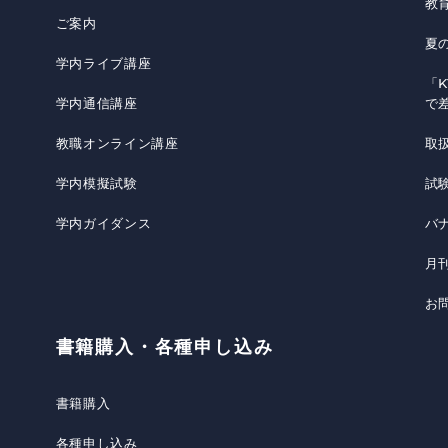
教
ご案内
夏
学内ライブ講座
「K
学内通信講座
で
教職オンライン講座
取
学内模擬試験
試
学内ガイダンス
バ
月
お
書籍購入・各種申し込み
書籍購入
各種申し込み