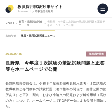
教員採用試験対策サイト
Powered by
時事通信出版局
教育・採用試験関連
長野県 今年度１次試験の筆記試験問題と正答等
HOME
ニュース
をホームページで公開
お知らせ
教育・採用試験関連ニュース
2025.07.16
採用試験関連
長野県 今年度１次試験の筆記試験問題と正答
等をホームページで公開
長野県教育委員会は、令和８年度長野県教員採用選考・１次試験の
教職教養と専門教科の試験問題（著作権等の関係で一部非公開の箇
所あり）と正答・配点、および小論文の問題および解答用紙（高校
のみ）について、ホームページにてPDFデータによる公開を開始し
た。