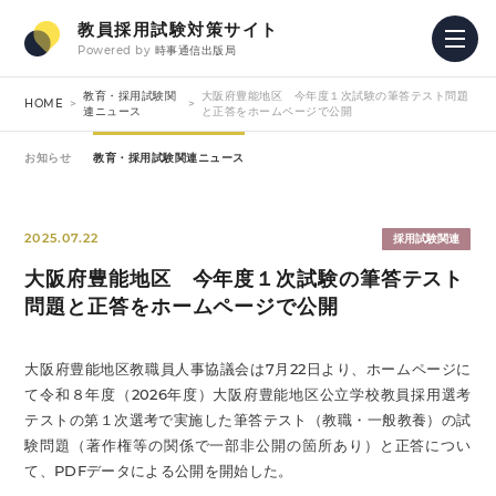
教員採用試験対策サイト
Powered by
時事通信出版局
教育・採用試験関
大阪府豊能地区 今年度１次試験の筆答テスト問題
HOME
連ニュース
と正答をホームページで公開
お知らせ
教育・採用試験関連ニュース
2025.07.22
採用試験関連
大阪府豊能地区 今年度１次試験の筆答テスト
問題と正答をホームページで公開
大阪府豊能地区教職員人事協議会は7月22日より、ホームページに
て令和８年度（2026年度）大阪府豊能地区公立学校教員採用選考
テストの第１次選考で実施した筆答テスト（教職・一般教養）の試
験問題（著作権等の関係で一部非公開の箇所あり）と正答につい
て、PDFデータによる公開を開始した。