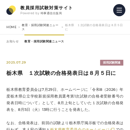
教員採用試験対策サイト
Powered by
時事通信出版局
教育・採用試験関連ニュー
栃木県 １次試験の合格発表日は８月５日
HOME
ス
に
お知らせ
教育・採用試験関連ニュース
2025.07.29
採用試験関連
栃木県 １次試験の合格発表日は８月５日に
栃木県教育委員会は7月29日、ホームページに「令和8（2026）年
度栃木県公立学校新規採用教員選考第1次試験の合格者受験番号の
発表日時について」として、8月上旬としていた１次試験の合格発
表を、8月5日（火）13時に行うことを発表した。
なお、合格発表は、前回の試験より栃木県庁掲示板での合格発表は
行わず、本人宛の通知と
栃木県教育委員会のホームページ
での