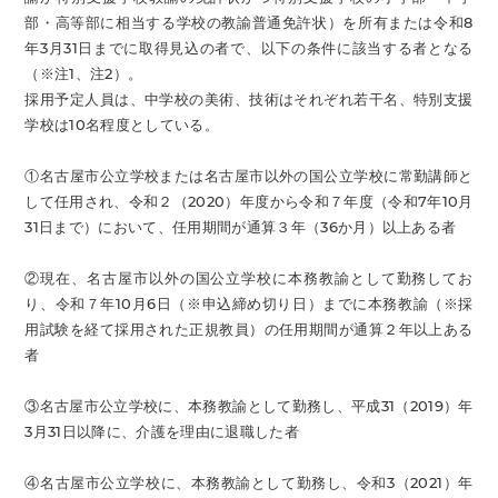
部・高等部に相当する学校の教諭普通免許状）を所有または令和8
年3月31日までに取得見込の者で、以下の条件に該当する者となる
（※注1、注2）。
採用予定人員は、中学校の美術、技術はそれぞれ若干名、特別支援
学校は10名程度としている。
①名古屋市公立学校または名古屋市以外の国公立学校に常勤講師と
して任用され、令和２（2020）年度から令和７年度（令和7年10月
31日まで）において、任用期間が通算３年（36か月）以上ある者
②現在、名古屋市以外の国公立学校に本務教諭として勤務してお
り、令和７年10月6日（※申込締め切り日）までに本務教諭（※採
用試験を経て採用された正規教員）の任用期間が通算２年以上ある
者
③名古屋市公立学校に、本務教諭として勤務し、平成31（2019）年
3月31日以降に、介護を理由に退職した者
④名古屋市公立学校に、本務教諭として勤務し、令和3（2021）年