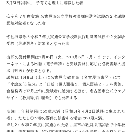
3月31日以降に、子育てを理由に退職した者
⑤令和７年度実施 名古屋市公立学校教員採用選考試験の２次試験
受験対象者となった者
⑥他府県等の令和７年度実施公立学校教員採用選考試験の２次試験
受験（最終選考）対象者となった者
出願の受付期間は9月16日（火）〜10月6日（月）までで、インタ
ーネットによる出願（電子申請）と受験資格に応じた必要書類の提
出（郵送）が必要となる。
試験は11月8日（土）に名古屋市教育館（名古屋市東区）にて、
「小論文(※注3)」と「口述（個人面接１、個人面接２）」を実施。
合格発表は12月上旬に受験者に通知するほか、名古屋市公式ウェブ
サイト（教員等採用情報）でも発表する。
※注1：年齢制限は50歳未満（昭和51年4月2日以降に生まれた
者）。ただし①〜④の要件に該当する場合は60歳未満。
※注2：令和７年度に実施された名古屋市の教員採用試験で中学校
美術、中学校技術、特別支援学校のいずれかを受験し不合格となっ