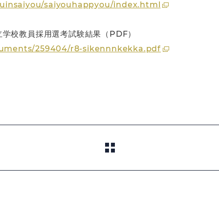
youinsaiyou/saiyouhappyou/index.html
学校教員採用選考試験結果（PDF）
ocuments/259404/r8-sikennnkekka.pdf