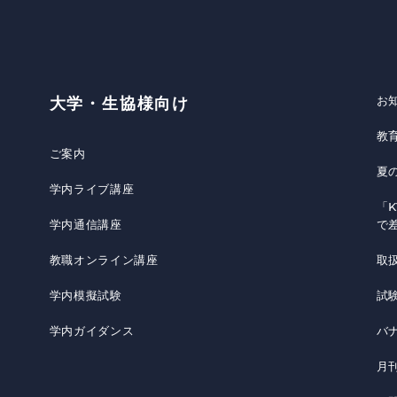
お
大学・生協様向け
教
ご案内
夏
学内ライブ講座
「K
学内通信講座
で
教職オンライン講座
取
学内模擬試験
試
学内ガイダンス
バ
月