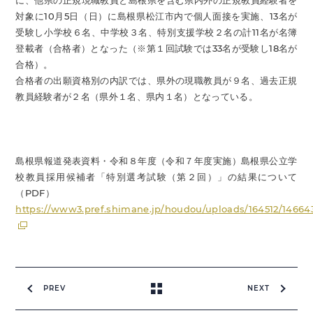
に、他県の正規現職教員と島根県を含む県内外の正規教員経験者を
対象に10月5日（日）に島根県松江市内で個人面接を実施、13名が
受験し小学校６名、中学校３名、特別支援学校２名の計11名が名簿
登載者（合格者）となった（※第１回試験では33名が受験し18名が
合格）。
合格者の出願資格別の内訳では、県外の現職教員が９名、過去正規
教員経験者が２名（県外１名、県内１名）となっている。
島根県報道発表資料・令和８年度（令和７年度実施）島根県公立学
校教員採用候補者「特別選考試験（第２回）」の結果について
（PDF）
https://www3.pref.shimane.jp/houdou/uploads/164512/1466
PREV
NEXT