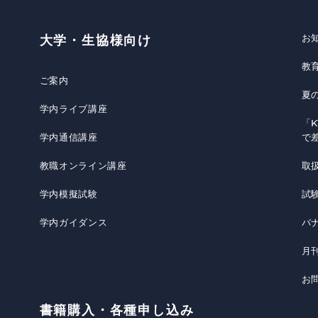
お
大学・生協様向け
教
ご案内
夏
学内ライブ講座
「K
学内通信講座
で
教職オンライン講座
取
学内模擬試験
試
学内ガイダンス
バ
月
お
書籍購入・各種申し込み