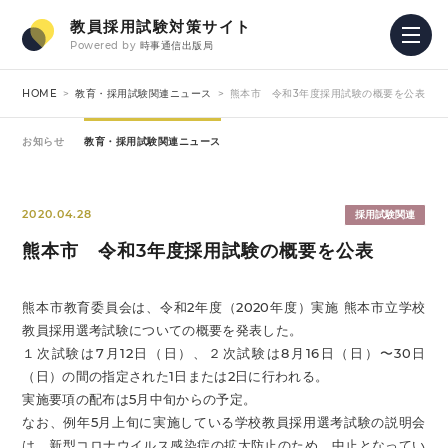
教員採用試験対策サイト
Powered by
時事通信出版局
HOME
教育・採用試験関連ニュース
熊本市 令和3年度採用試験の概要を公表
お知らせ
教育・採用試験関連ニュース
2020.04.28
採用試験関連
熊本市 令和3年度採用試験の概要を公表
熊本市教育委員会は、令和2年度（2020年度）実施 熊本市立学校
教員採用選考試験についての概要を発表した。
１次試験は7月12日（日）、２次試験は8月16日（日）〜30日
（日）の間の指定された1日または2日に行われる。
実施要項の配布は5月中旬からの予定。
なお、例年5月上旬に実施している学校教員採用選考試験の説明会
は、新型コロナウイルス感染症の拡大防止のため、中止となってい