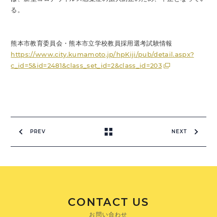
る。
熊本市教育委員会・熊本市立学校教員採用選考試験情報
https://www.city.kumamoto.jp/hpKiji/pub/detail.aspx?
c_id=5&id=2481&class_set_id=2&class_id=203
PREV
NEXT
CONTACT US
お問い合わせ