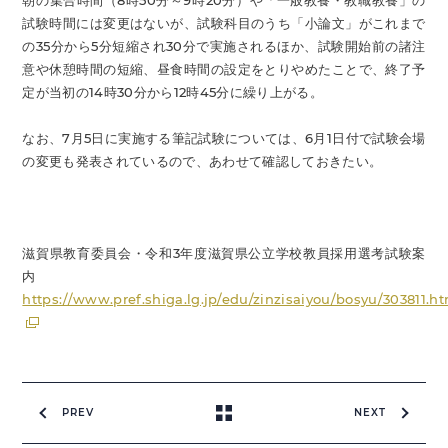
朝の集合時間（8時50分～9時20分）や「一般教養・教職教養」の
試験時間には変更はないが、試験科目のうち「小論文」がこれまで
の35分から5分短縮され30分で実施されるほか、試験開始前の諸注
意や休憩時間の短縮、昼食時間の設定をとりやめたことで、終了予
定が当初の14時30分から12時45分に繰り上がる。
なお、7月5日に実施する筆記試験については、6月1日付で試験会場
の変更も発表されているので、あわせて確認しておきたい。
滋賀県教育委員会・令和3年度滋賀県公立学校教員採用選考試験案
内
https://www.pref.shiga.lg.jp/edu/zinzisaiyou/bosyu/303811.h
PREV
NEXT