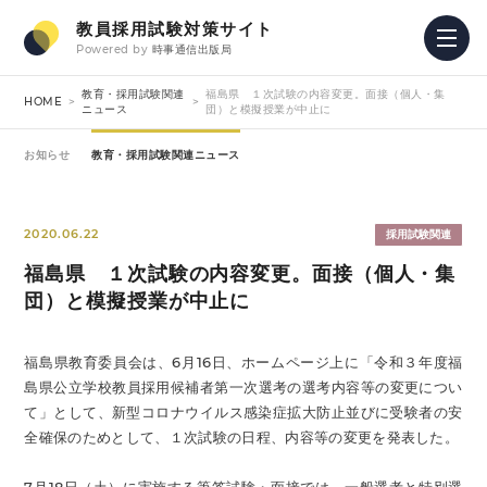
教員採用試験対策サイト
Powered by
時事通信出版局
教育・採用試験関連
福島県 １次試験の内容変更。面接（個人・集
HOME
ニュース
団）と模擬授業が中止に
お知らせ
教育・採用試験関連ニュース
2020.06.22
採用試験関連
福島県 １次試験の内容変更。面接（個人・集
団）と模擬授業が中止に
福島県教育委員会は、6月16日、ホームページ上に「令和３年度福
島県公立学校教員採用候補者第一次選考の選考内容等の変更につい
て」として、新型コロナウイルス感染症拡大防止並びに受験者の安
全確保のためとして、１次試験の日程、内容等の変更を発表した。