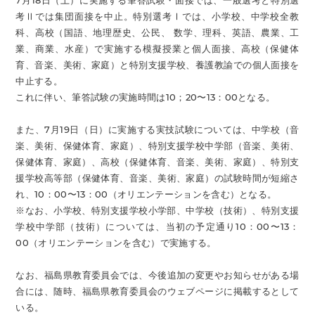
7月18日（土）に実施する筆答試験・面接では、一般選考と特別選
考Ⅱでは集団面接を中止。特別選考Ⅰでは、小学校、中学校全教
科、高校（国語、地理歴史、公民、 数学、理科、英語、農業、工
業、商業、水産）で実施する模擬授業と個人面接、高校（保健体
育、音楽、美術、家庭）と特別支援学校、養護教諭での個人面接を
中止する。
これに伴い、筆答試験の実施時間は10；20〜13：00となる。
また、7月19日（日）に実施する実技試験については、中学校（音
楽、美術、保健体育、家庭）、特別支援学校中学部（音楽、美術、
保健体育、家庭）、高校（保健体育、音楽、美術、家庭）、特別支
援学校高等部（保健体育、音楽、美術、家庭）の試験時間が短縮さ
れ、10：00〜13：00（オリエンテーションを含む）となる。
※なお、小学校、特別支援学校小学部、中学校（技術）、特別支援
学校中学部（技術）については、当初の予定通り10：00〜13：
00（オリエンテーションを含む）で実施する。
なお、福島県教育委員会では、今後追加の変更やお知らせがある場
合には、随時、福島県教育委員会のウェブページに掲載するとして
いる。