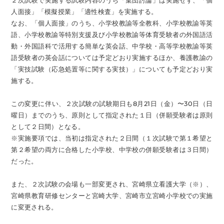
２次試験で実施する試験内容のうち「集団討論」は実施せず、「個
人面接」「模擬授業」「適性検査」を実施する。
なお、「個人面接」のうち、小学校教諭等全教科、小学校教諭等英
語、小学校教諭等特別支援及び小学校教諭等体育受験者の外国語活
動・外国語科で活用する簡単な英会話、中学校・高等学校教諭等英
語受験者の英会話については予定どおり実施するほか、養護教諭の
「実技試験（応急処置等に関する実技）」についても予定どおり実
施する。
この変更に伴い、２次試験の試験期日も8月21日（金）〜30日（日
曜日）までのうち、原則として指定された１日（併願受験者は原則
として２日間）となる。
※実施要項では、当初は指定された２日間（１次試験で第１希望と
第２希望の両方に合格した小学校、中学校の併願受験者は３日間）
だった。
また、２次試験の会場も一部変更され、宮崎県立看護大学（※）、
宮崎県教育研修センターと宮崎大学、宮崎市立宮崎小学校での実施
に変更される。