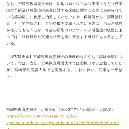
なお、宮崎県教育委員会は、新型コロナウイルス感染症など（感染
症の予防及び感染症の患者に対する医療に関する法律に定められて
いる感染症）に罹患し治癒していない方や、保健所から「濃厚接触
者」として判断され、自宅待機を要請されている方は、当日の試験
を控えてもらうほか、今後の新型コロナウイルス感染症の状況によ
っては、試験日程や実施方法等を更に変更する可能性もあるとして
いる。
【※7/15更新】宮崎県教育委員会の発表内容のうち「試験会場につ
いて」では、当初、宮崎県立看護大学では実施せずと記載していた
が、宮崎県立看護大学でも実施する。これに伴い、記事を一部修
正。
宮崎県教育委員会・お知らせ（令和2年7月14日訂正・お詫び）
https://www.pref.miyazaki.lg.jp/ky-
kyoshokuin/kense/saiyo-shikaku/20200709090906.html