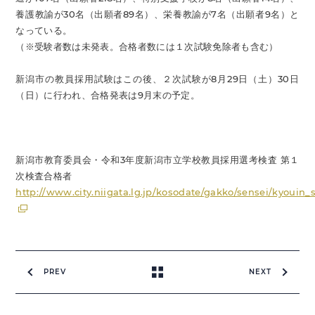
養護教諭が30名（出願者89名）、栄養教諭が7名（出願者9名）と
なっている。
（※受験者数は未発表。合格者数には１次試験免除者も含む）
新潟市の教員採用試験はこの後、２次試験が8月29日（土）30日
（日）に行われ、合格発表は9月末の予定。
新潟市教育委員会・令和3年度新潟市立学校教員採用選考検査 第１
次検査合格者
http://www.city.niigata.lg.jp/kosodate/gakko/sensei/kyouin_
PREV
NEXT