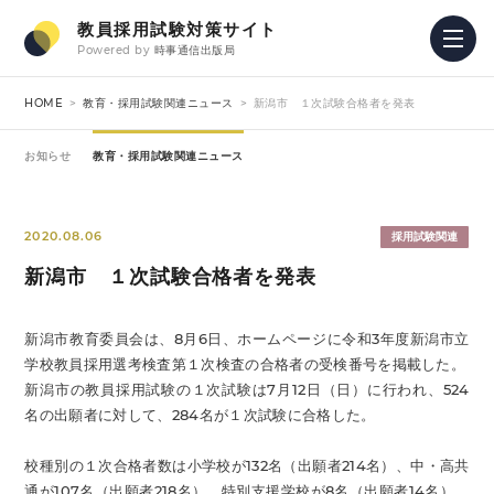
教員採用試験対策サイト
Powered by
時事通信出版局
HOME
教育・採用試験関連ニュース
新潟市 １次試験合格者を発表
お知らせ
教育・採用試験関連ニュース
2020.08.06
採用試験関連
新潟市 １次試験合格者を発表
新潟市教育委員会は、8月6日、ホームページに令和3年度新潟市立
学校教員採用選考検査第１次検査の合格者の受検番号を掲載した。
新潟市の教員採用試験の１次試験は7月12日（日）に行われ、524
名の出願者に対して、284名が１次試験に合格した。
校種別の１次合格者数は小学校が132名（出願者214名）、中・高共
通が107名（出願者218名）、特別支援学校が8名（出願者14名）、