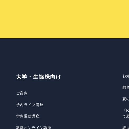
お
大学・生協様向け
教
ご案内
夏
学内ライブ講座
「K
学内通信講座
で
教職オンライン講座
取