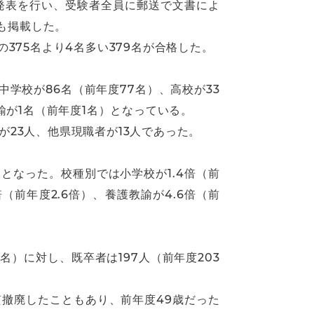
発表を行い、受験者全員に郵送で文書によ
も掲載した。
375名より4名多い379名が合格した。
中学校が86名（前年度77名）、高校が33
諭が1名（前年度1名）となっている。
が23人、他県現職者が13人であった。
となった。校種別では小学校が1.4倍（前
倍（前年度2.6倍）、養護教諭が4.6倍（前
名）に対し、既卒者は197人（前年度203
質撤廃したこともあり、前年度49歳だった