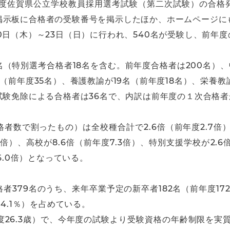
3年度佐賀県公立学校教員採用選考試験（第二次試験）の合格
掲示板に合格者の受験番号を掲示したほか、ホームページに
日（木）～23日（日）に行われ、540名が受験し、前年度の
（特別選考合格者18名を含む。前年度合格者は200名）、
（前年度35名）、養護教諭が19名（前年度18名）、栄養教
試験免除による合格者は36名で、内訳は前年度の１次合格者
者数で割ったもの）は全校種合計で2.6倍（前年度2.7倍）
.0倍）、高校が8.6倍（前年度7.3倍）、特別支援学校が2.6
6.0倍）となっている。
379名のうち、来年卒業予定の新卒者182名（前年度172
4.1％）を占めている。
年度26.3歳）で、今年度の試験より受験資格の年齢制限を実