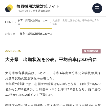
教員採用試験対策サイト
Powered by
時事通信出版局
教育・採用試験関連ニュー
大分県 出願状況を公表。平均倍率は3.0
HOME
ス
倍に
お知らせ
教育・採用試験関連ニュース
2021.06.25
採用試験関連
大分県 出願状況を公表。平均倍率は3.0倍に
大分県教育委員会は、6月25日、令和4年度大分県公立学校教員採
用選考試験の出願状況を公表した。
今年度の試験では、志願者の総数は1,381名となり、前年度の1,579
名からは198名減少。出願倍率（※）は平均3.0倍となり、前年度の
3.2倍からは0.2ポイント下降した。
受験区分別の延べ出願者数（第１志望の出願者と第２志望での出願