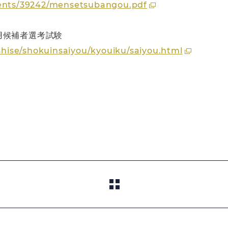
ments/39242/mensetsubangou.pdf
用候補者選考試験
/shise/shokuinsaiyou/kyouiku/saiyou.html