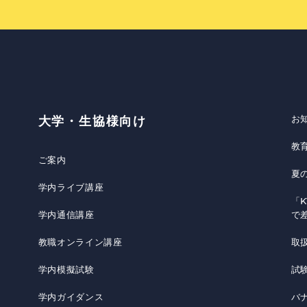
お
大学・生協様向け
教
ご案内
夏
学内ライブ講座
「K
学内通信講座
で
教職オンライン講座
取
学内模擬試験
試
学内ガイダンス
バ