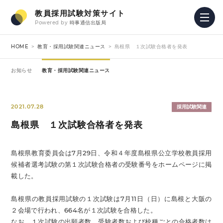
教員採用試験対策サイト
Powered by
時事通信出版局
HOME
教育・採用試験関連ニュース
島根県 １次試験合格者を発表
お知らせ
教育・採用試験関連ニュース
2021.07.28
採用試験関連
島根県 １次試験合格者を発表
島根県教育委員会は7月29日、令和４年度島根県公立学校教員採用
候補者選考試験の第１次試験合格者の受験番号をホームページに掲
載した。
島根県の教員採用試験の１次試験は7月11日（日）に島根と大阪の
２会場で行われ、664名が１次試験を合格した。
なお、１次試験の出願者数、受験者数および校種ごとの合格者数は