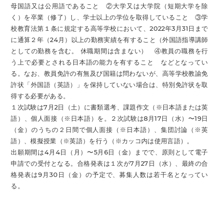
母国語又は公用語であること ②大学又は大学院（短期大学を除
く）を卒業（修了）し、学士以上の学位を取得していること ③学
校教育法第１条に規定する高等学校において、2022年3月31日まで
に通算２年（24月）以上の勤務実績を有すること（外国語指導講師
としての勤務を含む。 休職期間は含まない） ④教員の職務を行
う上で必要とされる日本語の能力を有すること などとなってい
る。なお、教員免許の有無及び国籍は問わないが、高等学校教諭免
許状「外国語（英語）」を保持していない場合は、特別免許状を取
得する必要がある。
１次試験は7月2日（土）に書類選考、課題作文（※日本語または英
語）、個人面接（※日本語）を。２次試験は8月17日（水）〜19日
（金）のうちの２日間で個人面接（※日本語）、集団討論（※英
語）、模擬授業（※英語）を行う（※カッコ内は使用言語）。
出願期間は4月4日（月）〜5月6日（金）までで、原則として電子
申請での受付となる。合格発表は１次が7月27日（水）、最終の合
格発表は9月30日（金）の予定で、募集人数は若干名となってい
る。