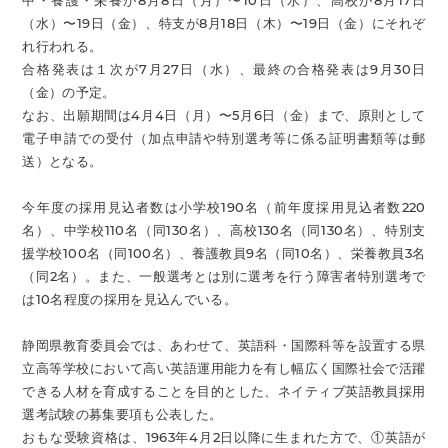
中・養護・栄養が8月8日（月）〜10日（水）、高校が8月17日
（水）〜19日（金）、特支が8月18日（木）〜19日（金）にそれぞ
れ行われる。
合格発表は１次が7月27日（水）、最終の合格発表は9月30日
（金）の予定。
なお、出願期間は4月4日（月）〜5月6日（金）まで、原則として
電子申請での受付（加点申請や特別選考等に係る証明書類等は郵
送）となる。
今年度の採用見込者数は小学校190名（前年度採用見込者数220
名）、中学校110名（同130名）、高校130名（同130名）、特別支
援学校100名（同100名）、養護教員9名（同10名）、栄養教員3名
（同2名）。また、一般選考とは別に選考を行う障害者特別選考で
は10名程度の採用を見込んでいる。
静岡県教育委員会では、あわせて、英語科・国際科等を設置する県
立高等学校において高い英語運用能力を有し幅広く国際社会で活躍
できる人材を育成することを目的とした、ネイティブ英語教員採用
選考試験の募集要項も公表した。
おもな受験資格は、1963年4月2日以降に生まれた方で、①英語が