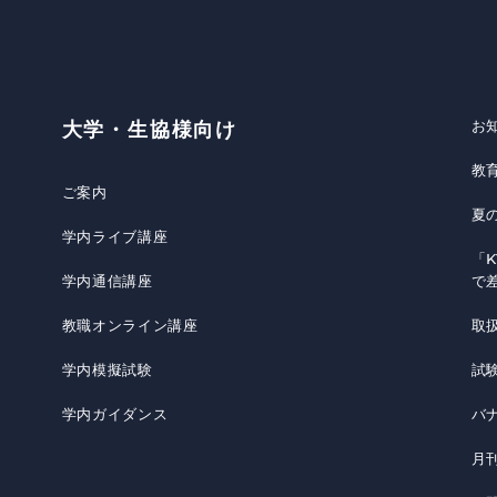
お
大学・生協様向け
教
ご案内
夏
学内ライブ講座
「K
学内通信講座
で
教職オンライン講座
取
学内模擬試験
試
学内ガイダンス
バ
月