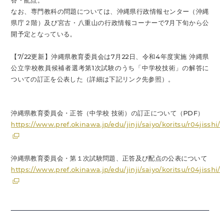
答・配点。
なお、専門教科の問題については、沖縄県行政情報センター（沖縄
県庁２階）及び宮古・八重山の行政情報コーナーで7月下旬から公
開予定となっている。
【7/22更新】沖縄県教育委員会は7月22日、令和4年度実施 沖縄県
公立学校教員候補者選考第1次試験のうち「中学校技術」の解答に
ついての訂正を公表した（詳細は下記リンク先参照）。
沖縄県教育委員会・正答（中学校 技術）の訂正について（PDF）
https://www.pref.okinawa.jp/edu/jinji/saiyo/koritsu/r04jissh
沖縄県教育委員会・第１次試験問題、正答及び配点の公表について
https://www.pref.okinawa.jp/edu/jinji/saiyo/koritsu/r04jissh