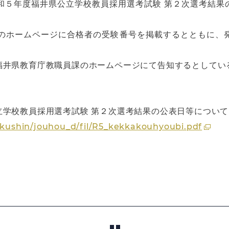
和５年度福井県公立学校教員採用選考試験 第２次選考結果の
課のホームページに合格者の受験番号を掲載するとともに、
福井県教育庁教職員課のホームページにて告知するとしてい
立学校教員採用選考試験 第２次選考結果の公表日等について
gakushin/jouhou_d/fil/R5_kekkakouhyoubi.pdf