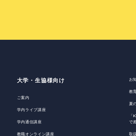
お
大学・生協様向け
教
ご案内
夏
学内ライブ講座
「K
学内通信講座
で
教職オンライン講座
取