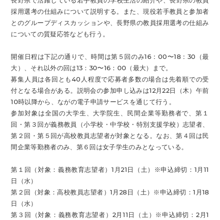
長野県で活躍している若手教員の学校生活の紹介や、長野県の教員
採用選考の仕組みについて説明する。また、現役若手教員と参加者
とのグループディスカッションや、長野県の教員採用選考の仕組み
についての質疑応答なども行う。
開催日程は下記の通りで、時間は第５回のみ16：00〜18：30（最
大）、それ以外の回は13：30〜16：00（最大）まで。
募集人員は各回とも40人程度で応募者多数の場合は先着順での受
付となる場合がある。説明会の参加申し込みは12月22日（木）午前
10時以降から、ながの電子申請サービスを通じて行う。
参加対象は全国の大学生、大学院生、民間企業等勤務者で、第１
回・第３回が義務教員（小学校・中学校・特別支援学校）志望者、
第２回・第５回が高校教員志望者が対象となる。なお、第４回は民
間企業等勤務者のみ、第６回は女子学生のみとなっている。
第１回（対象：義務教育志望者）1月21日（土）※申込締切：1月11
日（水）
第２回（対象：高校教員志望者）1月28日（土）※申込締切：1月18
日（水）
第３回（対象：義務教育志望者）2月11日（土）※申込締切：2月1