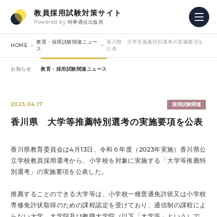
教員採用試験対策サイト
Powered by
時事通信出版局
教育・採用試験関連ニュー
香川県 大学等推薦特別選考の実施要項を
HOME
ス
公表
お知らせ
教育・採用試験関連ニュース
2023.04.17
採用試験関連
香川県 大学等推薦特別選考の実施要項を公表
香川県教育委員会は4月13日、令和６年度（2023年実施）香川県公
立学校教員採用選考から、小学校を対象に実施する「大学等推薦特
別選考」の実施要項を公表した。
推薦することのできる大学等は、小学校一種普通免許状又は小学校
専修免許状取得のための課程認定を受けており、通信制の課程によ
らない大学、大学院及び教職大学院（以下「大学等」という）で、