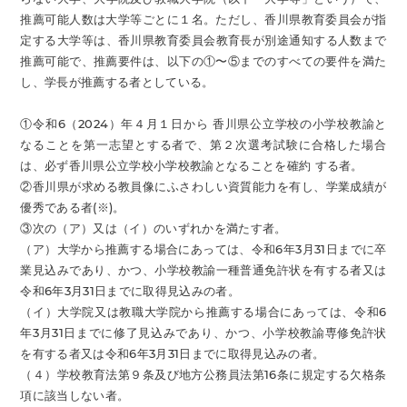
推薦可能人数は大学等ごとに１名。ただし、香川県教育委員会が指
定する大学等は、香川県教育委員会教育長が別途通知する人数まで
推薦可能で、推薦要件は、以下の①〜⑤までのすべての要件を満た
し、学長が推薦する者としている。
①令和6（2024）年４月１日から 香川県公立学校の小学校教諭と
なることを第一志望とする者で、第２次選考試験に合格した場合
は、必ず香川県公立学校小学校教諭となることを確約 する者。
②香川県が求める教員像にふさわしい資質能力を有し、学業成績が
優秀である者(※)。
③次の（ア）又は（イ）のいずれかを満たす者。
（ア）大学から推薦する場合にあっては、令和6年3月31日までに卒
業見込みであり、かつ、小学校教諭一種普通免許状を有する者又は
令和6年3月31日までに取得見込みの者。
（イ）大学院又は教職大学院から推薦する場合にあっては、令和6
年3月31日までに修了見込みであり、かつ、小学校教諭専修免許状
を有する者又は令和6年3月31日までに取得見込みの者。
（４）学校教育法第９条及び地方公務員法第16条に規定する欠格条
項に該当しない者。