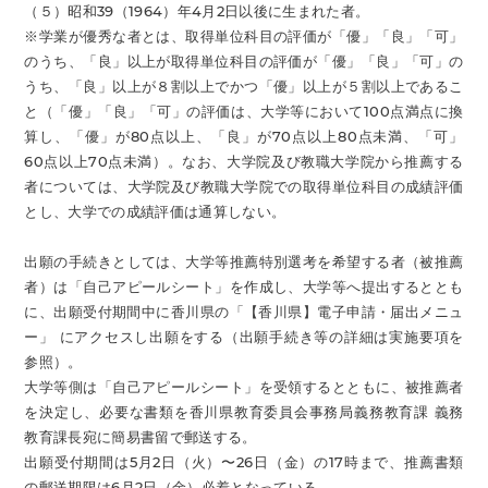
（５）昭和39（1964）年4月2日以後に生まれた者。
※学業が優秀な者とは、取得単位科目の評価が「優」「良」「可」
のうち、「良」以上が取得単位科目の評価が「優」「良」「可」の
うち、「良」以上が８割以上でかつ「優」以上が５割以上であるこ
と（「優」「良」「可」の評価は、大学等において100点満点に換
算し、「優」が80点以上、「良」が70点以上80点未満、「可」
60点以上70点未満）。なお、大学院及び教職大学院から推薦する
者については、大学院及び教職大学院での取得単位科目の成績評価
とし、大学での成績評価は通算しない。
出願の手続きとしては、大学等推薦特別選考を希望する者（被推薦
者）は「自己アピールシート」を作成し、大学等へ提出するととも
に、出願受付期間中に香川県の「【香川県】電子申請・届出メニュ
ー」 にアクセスし出願をする（出願手続き等の詳細は実施要項を
参照）。
大学等側は「自己アピールシート」を受領するとともに、被推薦者
を決定し、必要な書類を香川県教育委員会事務局義務教育課 義務
教育課長宛に簡易書留で郵送する。
出願受付期間は5月2日（火）〜26日（金）の17時まで、推薦書類
の郵送期限は6月2日（金）必着となっている。