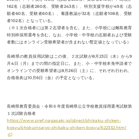
162名（志願者260名、受験者243名）、特別支援学校が49名（志
願者60名、受験者60名）、養護教諭が32名（志願者108名、受験
者102名）となっている。
（※１次合格者には第２志望者を含む。また、小学校には離島教育
特別枠採用選考を含む。なお、小学校・中学校の志願者および受験
者数にはオンライン受験希望者が含まれない暫定値となっている）
長崎県の教員採用試験はこの後、２次試験が8月23日（水）から9
月4日（月）までの間の指定日に。また、小・中学校本免申請者で
オンラインでの受験希望者は8月26日（土）に、それぞれ行われ、
合格発表は10月6日（金）の予定となっている。
長崎県教育委員会・令和６年度長崎県公立学校教員採用選考試験第
１次試験合格者
https://www.pref.nagasaki.jp/object/shikaku-shiken-
bosyu/shokuinsaiyo-shikaku-shiken-bosyu/622332.html