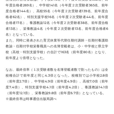
年度合格者269名）、中学校141名（今年度２次受験者365名、前年
度合格者144名）、高校55名（今年度２次受験者139名、前年度合
格者62名）、特別支援学校16名（今年度２次受験者44名、前年度
合格者17名）、養護教諭12名（今年度２次受験者38名、前年度合格
者13名）、栄養教諭4名（今年度２次受験者13名、前年度合格者6
名）となっている。
また、同時に発表された育児休業等代替任期付講師・任期付養護助
教諭・任期付学校栄養職員への名簿登載者は、小・中学校と県立学
校（高校・特別支援学校）の合計で163名（前年度80名）となり、
前年度より倍増となった。
なお、最終倍率（１次受験者数を名簿登載者数で割ったもの）は全
校種合計で前年度と同じ4.3倍となった。校種別では小学校2.8倍
（前年度2.7倍）、中学校4.9倍（前年度4.9倍）、高校7.0倍（前年
度7.4倍）、特別支援学校4.1倍（前年度4.2倍）、養護教諭14.1倍
（前年度12.1倍）、栄養教諭9.8倍（前年度6.7倍）となっている。
※最終倍率は時事通信出版局調べ