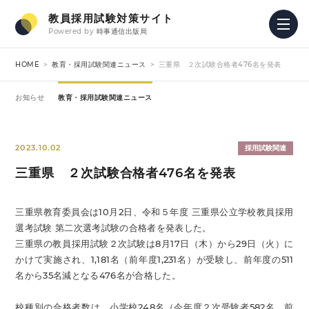
教員採用試験対策サイト
Powered by
時事通信出版局
HOME
教育・採用試験関連ニュース
三重県 ２次試験合格者476名を発表
お知らせ
教育・採用試験関連ニュース
2023.10.02
採用試験関連
三重県 ２次試験合格者476名を発表
三重県教育委員会は10月2日、令和５年度 三重県公立学校教員採用
選考試験 第二次選考試験の合格者を発表した。
三重県の教員採用試験２次試験は8月17日（木）から29日（火）に
かけて実施され、1,181名（前年度1,231名）が受験し、前年度の511
名から35名減となる476名が合格した。
校種別の合格者数は、小学校248名（今年度２次受験者582名、前