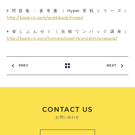
◉問題集・参考書（Hyper実戦シリーズ）
http://book.jiji.com/workbook/hyper/
◉＠じぶんゼミ（合格ワンパック講座）
http://book.jiji.com/homeschool/jibunzemi/onepack/
PREV
NEXT
CONTACT US
お問い合わせ