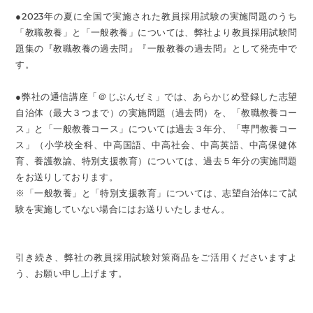
●2023年の夏に全国で実施された教員採用試験の実施問題のうち
「教職教養」と「一般教養」については、弊社より教員採用試験問
題集の『教職教養の過去問』『一般教養の過去問』として発売中で
す。
●弊社の通信講座「＠じぶんゼミ」では、あらかじめ登録した志望
自治体（最大３つまで）の実施問題（過去問）を、「教職教養コー
ス」と「一般教養コース」については過去３年分、「専門教養コー
ス」（小学校全科、中高国語、中高社会、中高英語、中高保健体
育、養護教諭、特別支援教育）については、過去５年分の実施問題
をお送りしております。
※「一般教養」と「特別支援教育」については、志望自治体にて試
験を実施していない場合にはお送りいたしません。
引き続き、弊社の教員採用試験対策商品をご活用くださいますよ
う、お願い申し上げます。