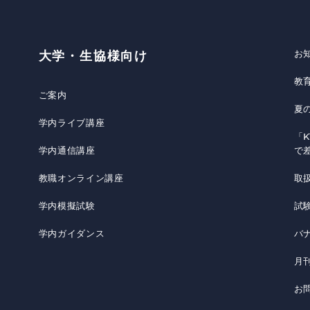
お
大学・生協様向け
教
ご案内
夏
学内ライブ講座
「K
学内通信講座
で
教職オンライン講座
取
学内模擬試験
試
学内ガイダンス
バ
月
お