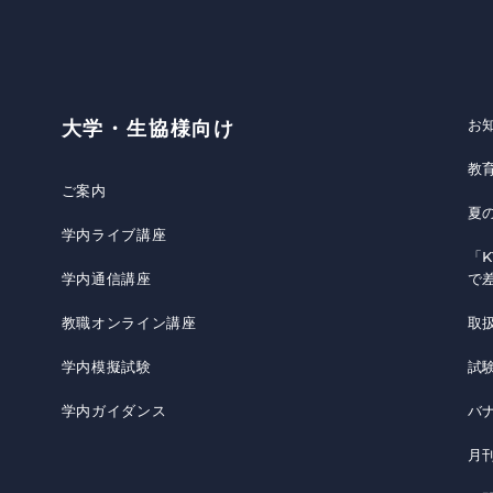
お
大学・生協様向け
教
ご案内
夏
学内ライブ講座
「K
学内通信講座
で
教職オンライン講座
取
学内模擬試験
試
学内ガイダンス
バ
月